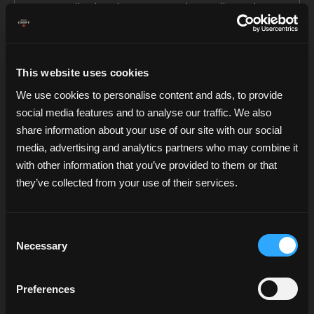
envelhecimento em cascos de carvalho onde
estagiaram previamente vinhos do Porto Croft. É este
estágio em cascos de vinho do Porto que confere ao
Brandy Croft as suas características únicas distintivas. O
This website uses cookies
resultado final é um brandy de paladar rico, aveludado
We use cookies to personalise content and ads, to provide
e seco, apresentando subtis notas de carvalho.
social media features and to analyse our traffic. We also
share information about your use of our site with our social
media, advertising and analytics partners who may combine it
with other information that you’ve provided to them or that
Notas de Prova
they’ve collected from your use of their services.
O seu aroma sugere notas de caramelo, amêndoas
Consent
tostadas e frutos secos.
Necessary
Selection
Preferences