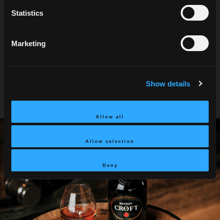
Como Servir
Statistics
O Brandy Croft é tradicionalmente servido como
Marketing
digestivo. Recomendamos servi-lo num copo balão,
entre 16ºC e 18ºC, ou com um cubo de gelo.
Show details
Allow all
Allow selection
Deny